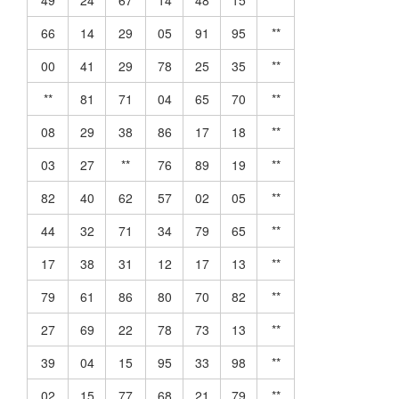
49
24
67
14
48
15
**
66
14
29
05
91
95
**
00
41
29
78
25
35
**
**
81
71
04
65
70
**
08
29
38
86
17
18
**
03
27
**
76
89
19
**
82
40
62
57
02
05
**
44
32
71
34
79
65
**
17
38
31
12
17
13
**
79
61
86
80
70
82
**
27
69
22
78
73
13
**
39
04
15
95
33
98
**
02
15
77
68
21
79
**