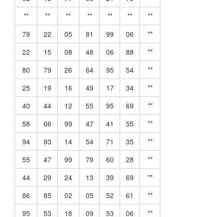
**
**
**
**
**
**
**
79
22
05
81
99
06
**
22
15
08
48
06
88
**
80
79
26
64
95
54
**
25
19
16
49
17
34
**
40
44
12
55
95
69
**
58
66
99
47
41
55
**
94
93
14
54
71
35
**
55
47
99
79
60
28
**
44
29
24
13
39
69
**
86
85
02
05
52
61
**
95
53
18
09
53
06
**