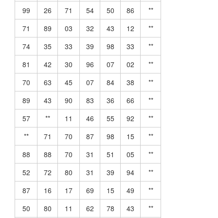
99
26
71
54
50
86
**
71
89
03
32
43
12
**
74
35
33
39
98
33
**
81
42
30
96
07
02
**
70
63
45
07
84
38
**
89
43
90
83
36
66
**
57
**
11
46
55
92
**
**
71
70
87
98
15
**
88
88
70
31
51
05
**
52
72
80
31
39
94
**
87
16
17
69
15
49
**
50
80
11
62
78
43
**