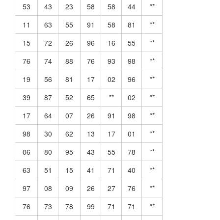
53
43
23
58
58
44
**
11
63
55
91
58
81
**
15
72
26
96
16
55
**
76
74
88
76
93
98
**
19
56
81
17
02
96
**
39
87
52
65
**
02
**
17
64
07
26
91
98
**
98
30
62
13
17
01
**
06
80
95
43
55
78
**
63
51
15
41
71
40
**
97
08
09
26
27
76
**
76
73
78
99
71
71
**