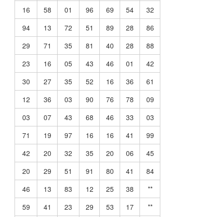
16
58
01
96
69
54
32
94
13
72
51
89
28
86
29
71
35
81
40
28
88
23
16
05
43
46
01
42
30
27
35
52
16
36
61
12
36
03
90
76
78
09
03
07
43
68
46
33
03
71
19
97
16
16
41
99
42
20
32
35
20
06
45
20
29
51
91
80
41
84
46
13
83
12
25
38
**
59
41
23
29
53
17
**