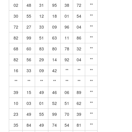
02
48
31
95
38
72
**
30
55
12
18
01
54
**
72
27
33
09
96
04
**
82
99
51
63
11
86
**
68
60
83
80
78
32
**
82
56
29
14
92
04
**
16
33
09
42
**
**
**
**
**
**
**
**
**
**
39
15
49
46
06
89
**
10
03
01
52
51
62
**
23
49
55
99
70
39
**
35
84
49
74
54
81
**