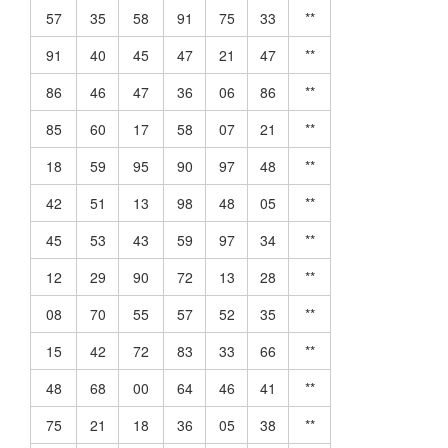
57
35
58
91
75
33
**
91
40
45
47
21
47
**
86
46
47
36
06
86
**
85
60
17
58
07
21
**
18
59
95
90
97
48
**
42
51
13
98
48
05
**
45
53
43
59
97
34
**
12
29
90
72
13
28
**
08
70
55
57
52
35
**
15
42
72
83
33
66
**
48
68
00
64
46
41
**
75
21
18
36
05
38
**