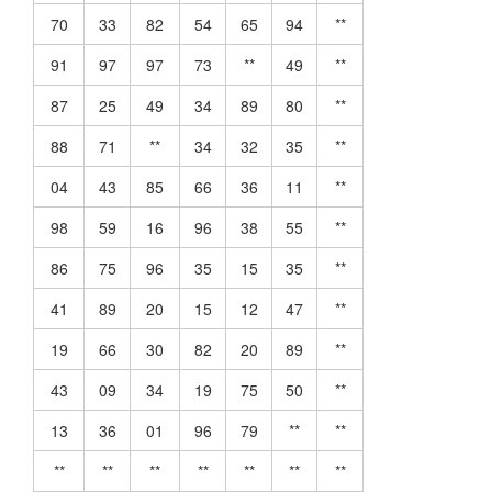
70
33
82
54
65
94
**
91
97
97
73
**
49
**
87
25
49
34
89
80
**
88
71
**
34
32
35
**
04
43
85
66
36
11
**
98
59
16
96
38
55
**
86
75
96
35
15
35
**
41
89
20
15
12
47
**
19
66
30
82
20
89
**
43
09
34
19
75
50
**
13
36
01
96
79
**
**
**
**
**
**
**
**
**