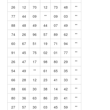
26
12
70
12
73
48
**
77
44
09
**
09
03
**
88
48
49
44
07
49
**
74
26
96
57
89
62
**
60
67
51
19
71
94
**
91
45
75
02
01
77
**
26
47
17
98
80
29
**
54
49
**
61
65
35
**
66
28
12
23
41
33
**
88
66
30
38
14
42
**
80
36
63
86
20
41
**
27
57
30
03
45
59
**