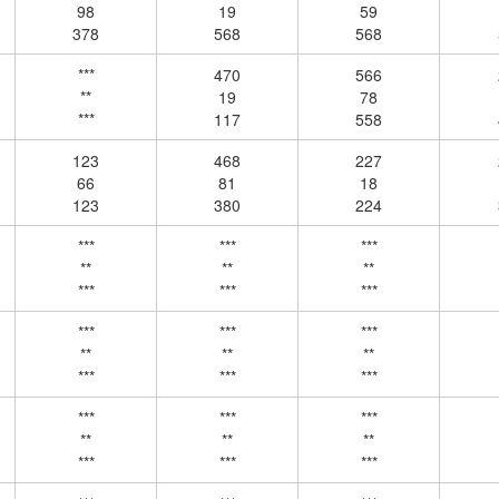
98
19
59
378
568
568
***
470
566
**
19
78
***
117
558
123
468
227
66
81
18
123
380
224
***
***
***
**
**
**
***
***
***
***
***
***
**
**
**
***
***
***
***
***
***
**
**
**
***
***
***