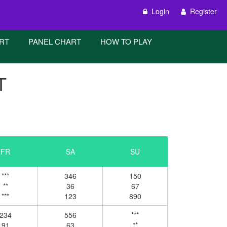
Login
Register
RT
PANEL CHART
HOW TO PLAY
T
FR
SA
SU
***
346
150
**
36
67
***
123
890
234
556
***
91
63
**