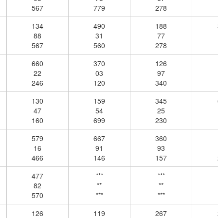
567
779
278
134
490
188
88
31
77
567
560
278
660
370
126
22
03
97
246
120
340
130
159
345
47
54
25
160
699
230
579
667
360
16
91
93
466
146
157
477
***
***
82
**
**
570
***
***
126
119
267