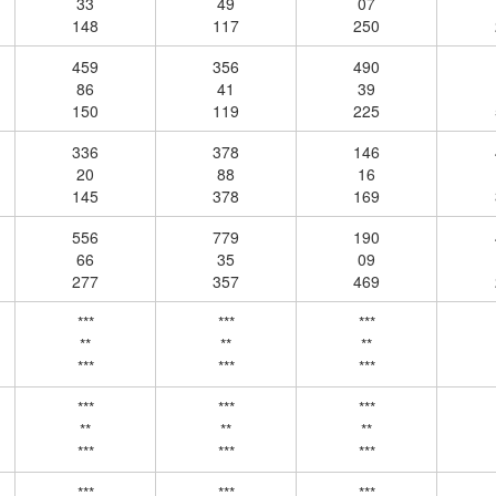
33
49
07
148
117
250
459
356
490
86
41
39
150
119
225
336
378
146
20
88
16
145
378
169
556
779
190
66
35
09
277
357
469
***
***
***
**
**
**
***
***
***
***
***
***
**
**
**
***
***
***
***
***
***