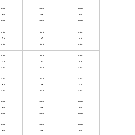
***
***
***
**
**
**
***
***
***
***
***
***
**
**
**
***
***
***
***
***
***
**
**
**
***
***
***
***
***
***
**
**
**
***
***
***
***
***
***
**
**
**
***
***
***
***
***
***
**
**
**