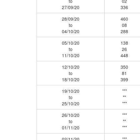
to
02
27/09/20
336
28/09/20
460
to
08
04/10/20
288
05/10/20
138
to
26
11/10/20
448
12/10/20
350
to
81
18/10/20
399
19/10/20
***
to
**
25/10/20
***
26/10/20
***
to
**
01/11/20
***
02/11/20
***