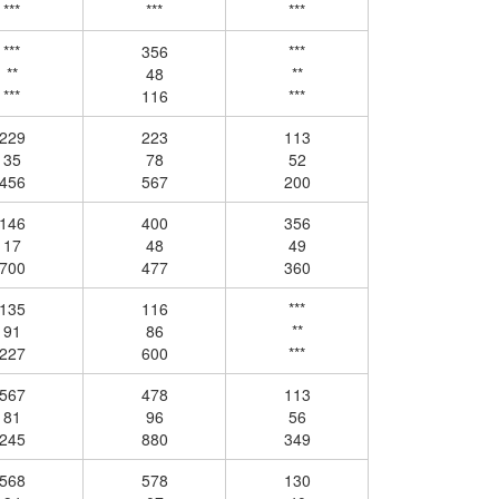
***
***
***
***
356
***
**
48
**
***
116
***
229
223
113
35
78
52
456
567
200
146
400
356
17
48
49
700
477
360
135
116
***
91
86
**
227
600
***
567
478
113
81
96
56
245
880
349
568
578
130