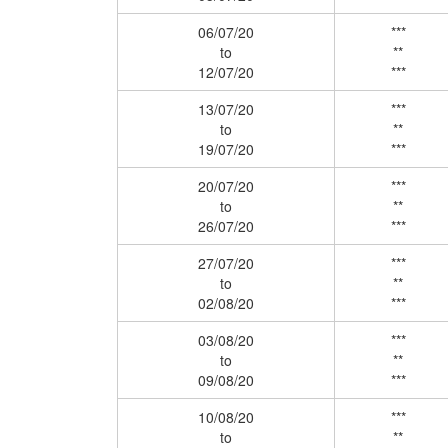
06/07/20
***
to
**
12/07/20
***
13/07/20
***
to
**
19/07/20
***
20/07/20
***
to
**
26/07/20
***
27/07/20
***
to
**
02/08/20
***
03/08/20
***
to
**
09/08/20
***
10/08/20
***
to
**