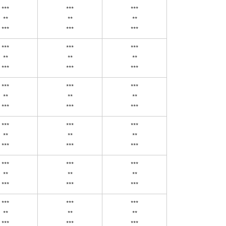
***
***
***
**
**
**
***
***
***
***
***
***
**
**
**
***
***
***
***
***
***
**
**
**
***
***
***
***
***
***
**
**
**
***
***
***
***
***
***
**
**
**
***
***
***
***
***
***
**
**
**
***
***
***